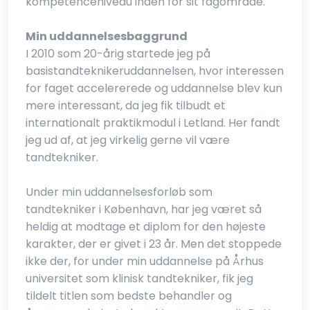
kompetenceniveau inden for sit fagområde.
Min uddannelsesbaggrund
I 2010 som 20-årig startede jeg på
basistandteknikeruddannelsen, hvor interessen
for faget accelererede og uddannelse blev kun
mere interessant, da jeg fik tilbudt et
internationalt praktikmodul i Letland. Her fandt
jeg ud af, at jeg virkelig gerne vil være
tandtekniker.
Under min uddannelsesforløb som
tandtekniker i København, har jeg været så
heldig at modtage et diplom for den højeste
karakter, der er givet i 23 år. Men det stoppede
ikke der, for under min uddannelse på Århus
universitet som klinisk tandtekniker, fik jeg
tildelt titlen som bedste behandler og