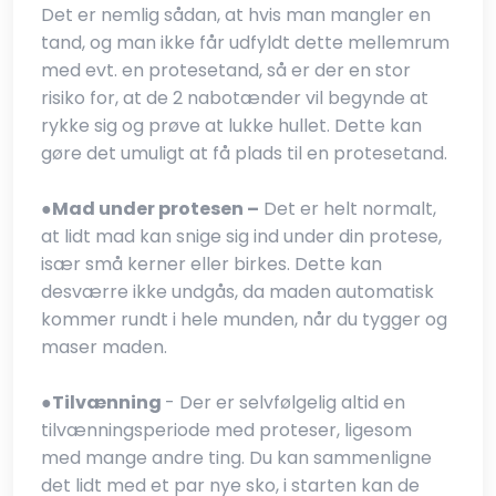
Det er nemlig sådan, at hvis man mangler en
tand, og man ikke får udfyldt dette mellemrum
med evt. en protesetand, så er der en stor
risiko for, at de 2 nabotænder vil begynde at
rykke sig og prøve at lukke hullet. Dette kan
gøre det umuligt at få plads til en protesetand.
●​
Mad under protesen –
Det er helt normalt,
at lidt mad kan snige sig ind under din protese,
især små kerner eller birkes. Dette kan
desværre ikke undgås, da maden automatisk
kommer rundt i hele munden, når du tygger og
maser maden.
●​
Tilvænning
- Der er selvfølgelig altid en
tilvænningsperiode med proteser, ligesom
med mange andre ting. Du kan sammenligne
det lidt med et par nye sko, i starten kan de