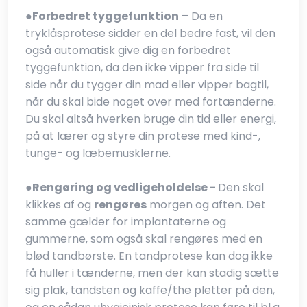
●​
Forbedret tyggefunktion
– Da en
tryklåsprotese sidder en del bedre fast, vil den
også automatisk give dig en forbedret
tyggefunktion, da den ikke vipper fra side til
side når du tygger din mad eller vipper bagtil,
når du skal bide noget over med fortænderne.
Du skal altså hverken bruge din tid eller energi,
på at lærer og styre din protese med kind-,
tunge- og læbemusklerne.
●​
Rengøring og vedligeholdelse -
Den skal
klikkes af og
rengøres
morgen og aften. Det
samme gælder for implantaterne og
gummerne, som også skal rengøres med en
blød tandbørste. En tandprotese kan dog ikke
få huller i tænderne, men der kan stadig sætte
sig plak, tandsten og kaffe/the pletter på den,