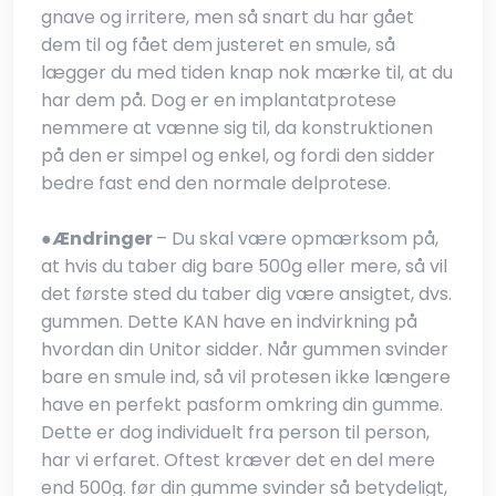
gnave og irritere, men så snart du har gået
dem til og fået dem justeret en smule, så
lægger du med tiden knap nok mærke til, at du
har dem på. Dog er en implantatprotese
nemmere at vænne sig til, da konstruktionen
på den er simpel og enkel, og fordi den sidder
bedre fast end den normale delprotese.
●​
Ændringer
– Du skal være opmærksom på,
at hvis du taber dig bare 500g eller mere, så vil
det første sted du taber dig være ansigtet, dvs.
gummen. Dette KAN have en indvirkning på
hvordan din Unitor sidder. Når gummen svinder
bare en smule ind, så vil protesen ikke længere
have en perfekt pasform omkring din gumme.
Dette er dog individuelt fra person til person,
har vi erfaret. Oftest kræver det en del mere
end 500g. før din gumme svinder så betydeligt,