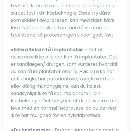
tryklåse klikkes fast på implantaterne, som er
skruet fast i din kæbeknogle. Disse tryklåse
som sidder i delprotesen, kan med tiden blive
løse. Når dette sker, kan man få strammet
tryklåsene, så protesen igen sidder godt fast.
●​
Ikke alle kan få implantater
– Det er
desværre ikke alle der kan få implantater. Det
er tandlægen/kirurgen, som vurderer hvorvidt
du kan få implantater eller ej. Hvis du ikke har
nok knogle, har parodontose, knogleskørhed
eller dårlig mundhygiejne, kan du højest
sandsynligt ikke få sat implantater i din
kæbeknogle. Det betyder, at du desværre må
leve med en normal helprotese, da du derved
ikke har mulighed for en hybridprotese.
●​
Du bestemmer -
Du kan i samarbejde med os