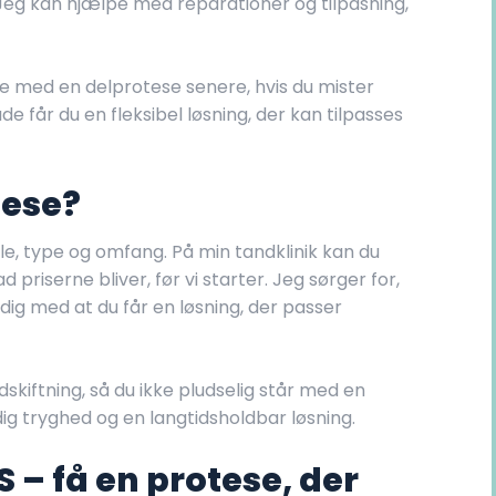
g kan hjælpe med reparationer og tilpasning,
e med en delprotese senere, hvis du mister
får du en fleksibel løsning, der kan tilpasses
tese?
e, type og omfang. På min tandklinik kan du
d priserne bliver, før vi starter. Jeg sørger for,
dig med at du får en løsning, der passer
kiftning, så du ikke pludselig står med en
ig tryghed og en langtidsholdbar løsning.
 – få en protese, der