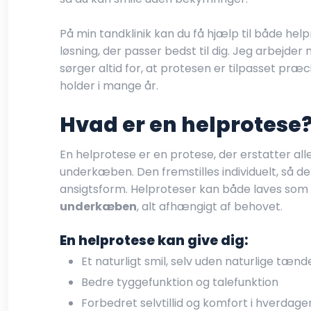
På min tandklinik kan du få hjælp til både he
løsning, der passer bedst til dig. Jeg arbejde
sørger altid for, at protesen er tilpasset præc
holder i mange år.
Hvad er en helprotese
En helprotese er en protese, der erstatter al
underkæben. Den fremstilles individuelt, så d
ansigtsform. Helproteser kan både laves so
underkæben
, alt afhængigt af behovet.
En helprotese kan give dig:
Et naturligt smil, selv uden naturlige tænd
Bedre tyggefunktion og talefunktion
Forbedret selvtillid og komfort i hverdage