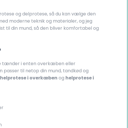
lprotese og delprotese, så du kan vælge den
r med moderne teknik og materialer, og jeg
ist til din mund, så den bliver komfortabel og
?
le tænder i enten overkæben eller
en passer til netop din mund, tandkød og
m
helprotese i overkæben
og
helprotese i
er
n