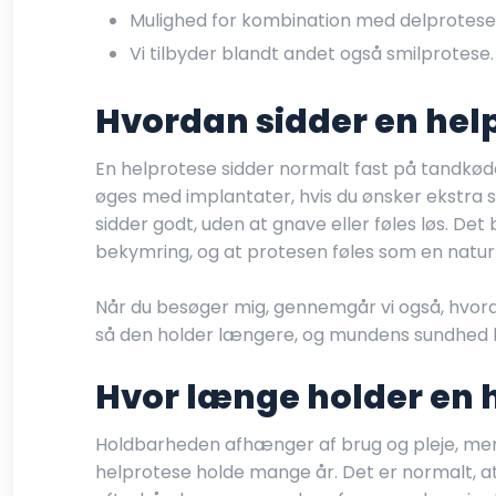
Mulighed for kombination med delprotese e
Vi tilbyder blandt andet også smilprotese.
Hvordan sidder en help
En helprotese sidder normalt fast på tandkød
øges med implantater, hvis du ønsker ekstra si
sidder godt, uden at gnave eller føles løs. Det
bekymring, og at protesen føles som en naturl
Når du besøger mig, gennemgår vi også, hvord
så den holder længere, og mundens sundhed 
Hvor længe holder en 
Holdbarheden afhænger af brug og pleje, men
helprotese holde mange år. Det er normalt, at