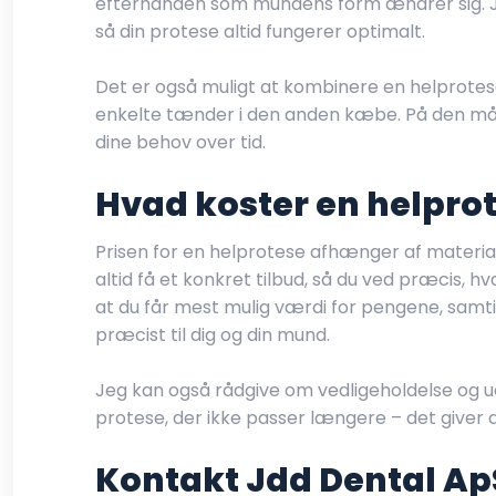
efterhånden som mundens form ændrer sig. Je
så din protese altid fungerer optimalt.
Det er også muligt at kombinere en helprotes
enkelte tænder i den anden kæbe. På den måde 
dine behov over tid.
Hvad koster en helpro
Prisen for en helprotese afhænger af material
altid få et konkret tilbud, så du ved præcis, hva
at du får mest mulig værdi for pengene, samti
præcist til dig og din mund.
Jeg kan også rådgive om vedligeholdelse og uds
protese, der ikke passer længere – det giver d
Kontakt Jdd Dental ApS