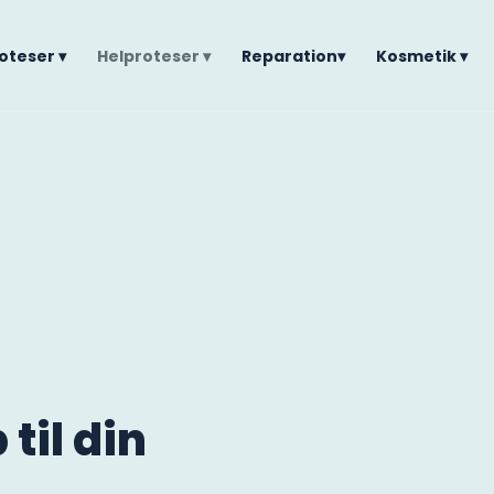
oteser ▾
Helproteser ▾
Reparation▾
Kosmetik ▾
 til din