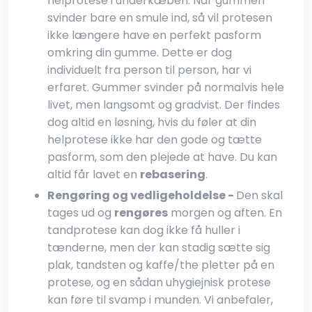
helprotese i underkæben. Når gummen
svinder bare en smule ind, så vil protesen
ikke længere have en perfekt pasform
omkring din gumme. Dette er dog
individuelt fra person til person, har vi
erfaret. Gummer svinder på normalvis hele
livet, men langsomt og gradvist. Der findes
dog altid en løsning, hvis du føler at din
helprotese ikke har den gode og tætte
pasform, som den plejede at have. Du kan
altid får lavet en
rebasering
.​
Rengøring og vedligeholdelse -
Den skal
tages ud og
rengøres
morgen og aften. En
tandprotese kan dog ikke få huller i
tænderne, men der kan stadig sætte sig
plak, tandsten og kaffe/the pletter på en
protese, og en sådan uhygiejnisk protese
kan føre til svamp i munden. Vi anbefaler,