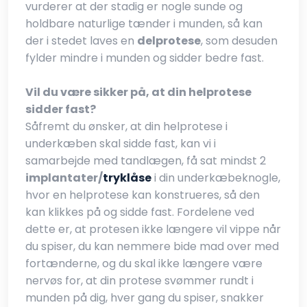
vurderer at der stadig er nogle sunde og
holdbare naturlige tænder i munden, så kan
der i stedet laves en
delprotese
, som desuden
fylder mindre i munden og sidder bedre fast.
Vil du være sikker på, at din helprotese
sidder fast?
Såfremt du ønsker, at din helprotese i
underkæben skal sidde fast, kan vi i
samarbejde med tandlægen, få sat mindst 2
implantater/
tryklåse
i din underkæbeknogle,
hvor en helprotese kan konstrueres, så den
kan klikkes på og sidde fast. Fordelene ved
dette er, at protesen ikke længere vil vippe når
du spiser, du kan nemmere bide mad over med
fortænderne, og du skal ikke længere være
nervøs for, at din protese svømmer rundt i
munden på dig, hver gang du spiser, snakker