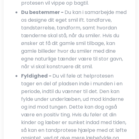
protesen vil vippe op bagtil.​
Du bestemmer -
Du kan i samarbejde med
os designe dit eget smil ift. tandfarve,
tandstørrelse, tandform, samt hvordan
tænderne skal stå, når du smiler. Hvis du
ønsker at få dit gamle smil tilbage, kan
gamle billeder hvor du smiler med dine
egne naturlige tænder være til stor gavn,
når vi skal konstruere dit smil.​
Fyldighed -
Du vil føle at helprotesen
tager en del af pladsen inde i munden i en
periode, indtil du vænner til det. Den kan
fylde under underlæben, ud mod kinderne
og ind mod tungen. Dette kan dog også
være en positiv ting. Hvis du føler at din
kinder og læber er sunket indad med tiden,
så kan en tandprotese hjælpe med at løfte
ansigtet, ved at give mere læbefylde og