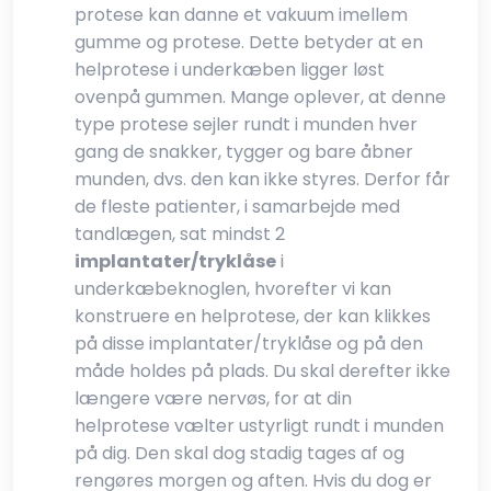
protese kan danne et vakuum imellem
gumme og protese. Dette betyder at en
helprotese i underkæben ligger løst
ovenpå gummen. Mange oplever, at denne
type protese sejler rundt i munden hver
gang de snakker, tygger og bare åbner
munden, dvs. den kan ikke styres. Derfor får
de fleste patienter, i samarbejde med
tandlægen, sat mindst 2
implantater/tryklåse
i
underkæbeknoglen, hvorefter vi kan
konstruere en helprotese, der kan klikkes
på disse implantater/tryklåse og på den
måde holdes på plads. Du skal derefter ikke
længere være nervøs, for at din
helprotese vælter ustyrligt rundt i munden
på dig. Den skal dog stadig tages af og
rengøres morgen og aften. Hvis du dog er