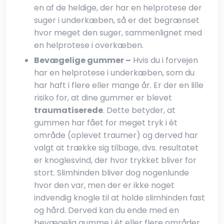
en af de heldige, der har en helprotese der
suger i underkæben, så er det begrænset
hvor meget den suger, sammenlignet med
en helprotese i overkæben.​
Bevægelige gummer –
Hvis du i forvejen
har en helprotese i underkæben, som du
har haft i flere eller mange år. Er der en lille
risiko for, at dine gummer er blevet
traumatiserede
. Dette betyder, at
gummen har fået for meget tryk i ét
område (oplevet traumer) og derved har
valgt at trække sig tilbage, dvs. resultatet
er knoglesvind, der hvor trykket bliver for
stort. Slimhinden bliver dog nogenlunde
hvor den var, men der er ikke noget
indvendig knogle til at holde slimhinden fast
og hård. Derved kan du ende med en
bevægelig gumme i ét eller flere områder.